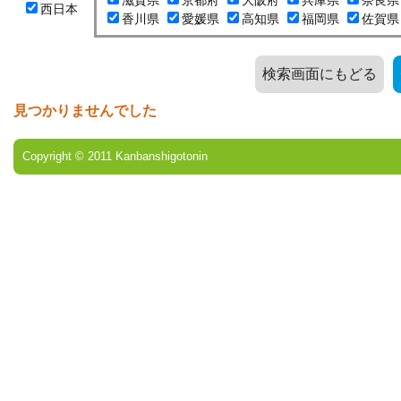
滋賀県
京都府
大阪府
兵庫県
奈良県
西日本
香川県
愛媛県
高知県
福岡県
佐賀県
検索画面にもどる
見つかりませんでした
Copyright © 2011 Kanbanshigotonin