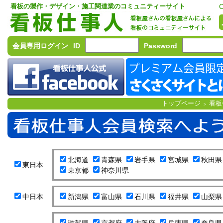
看板の製作・デザイン・施工関連業のコミュニティーサイト
C
会員専用ログイン
ID
Password
トップページ
看板
>
北海道
青森県
岩手県
宮城県
秋田県
東日本
東京都
神奈川県
中日本
新潟県
富山県
石川県
福井県
山梨県