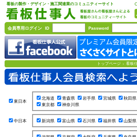
看板の製作・デザイン・施工関連業のコミュニティーサイト
C
会員専用ログイン
ID
Password
トップページ
看板
>
北海道
青森県
岩手県
宮城県
秋田県
東日本
東京都
神奈川県
中日本
新潟県
富山県
石川県
福井県
山梨県