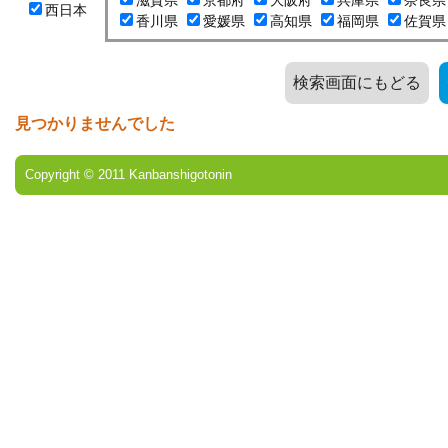
滋賀県
京都府
大阪府
兵庫県
奈良県
西日本
香川県
愛媛県
高知県
福岡県
佐賀県
検索画面にもどる
見つかりませんでした
Copyright © 2011 Kanbanshigotonin