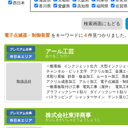
滋賀県
京都府
大阪府
兵庫県
奈良県
西日本
香川県
愛媛県
高知県
福岡県
佐賀県
検索画面にもどる
電子点滅器・制御装置
をキーワードに
4
件見つかりました
アール工芸
あーるこうげい
一般看板
インクジェット出力
大型インクジェ
チャンネル・ピット文字
アクリル加工
金属エ
木彫り看板
鉄骨・板金加工
ルーター加工
黒
取扱品目
アクリル成形加工
アルミ加工
電子点滅器・制
一般看板取付け工事
電気工事（屋外）
電気工
グラフィックシート貼り
ダイノックシート貼り
バスラッピング
シャッターサイン
テント張り
株式会社東洋商事
かぶしきがいしゃとうようしょうじ