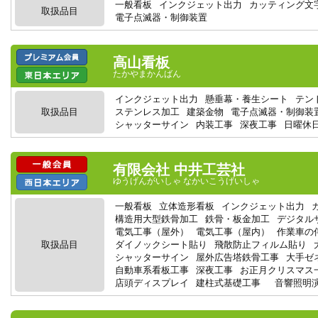
一般看板
インクジェット出力
カッティング文
取扱品目
電子点滅器・制御装置
高山看板
たかやまかんばん
インクジェット出力
懸垂幕・養生シート
テン
取扱品目
ステンレス加工
建築金物
電子点滅器・制御装
シャッターサイン
内装工事
深夜工事
日曜休
有限会社 中井工芸社
ゆうげんがいしゃ なかいこうげいしゃ
一般看板
立体造形看板
インクジェット出力
構造用大型鉄骨加工
鉄骨・板金加工
デジタル
電気工事（屋外）
電気工事（屋内）
作業車の
取扱品目
ダイノックシート貼り
飛散防止フィルム貼り
シャッターサイン
屋外広告塔鉄骨工事
大手ゼ
自動車系看板工事
深夜工事
お正月クリスマス
店頭ディスプレイ
建柱式基礎工事
音響照明