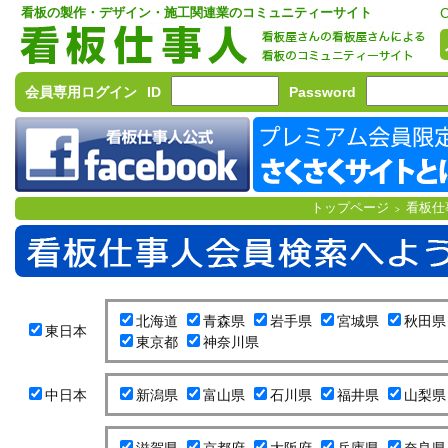
看板の製作・デザイン・施工関連業のコミュニティーサイト
C
会員専用ログイン
ID
Password
トップページ
看板仕
>
北海道
青森県
岩手県
宮城県
秋田県
東日本
東京都
神奈川県
中日本
新潟県
富山県
石川県
福井県
山梨県