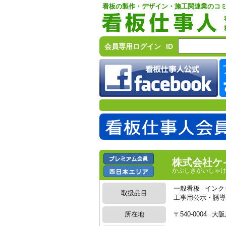
看板の製作・デザイン・施工関連業のコ
会員専用ログイン
ID
株式会社ケ
かぶしきがいしゃ
一般看板
インク
取扱品目
工事用公示・誘導
〒540-0004
大阪
所在地