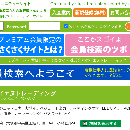
ミュニティーサイト
Community site about sign-board by a
入会案内
新規登録(無料)
お問い合
Password
次回から自動的にログインする
トップページ
看板仕事人会員検索
株式会社ケイエヌトレーディング
>
>
看板仕事人に登録されて
ができます。交流に、ビ
イエヌトレーディング
けいえぬとれーでぃんぐ
ジェット出力
大型インクジェット出力
カッティング文字
LEDサイン
P
用看板
カーマーキング
バスラッピング
府
大阪市中央区玉造1丁目13-4 小林ビル5F