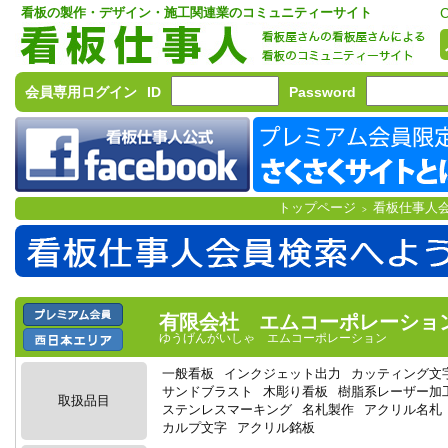
看板の製作・デザイン・施工関連業のコミュニティーサイト
C
会員専用ログイン
ID
Password
トップページ
看板仕事人
>
有限会社 エムコーポレーショ
ゆうげんがいしゃ エムコーポレーション
一般看板
インクジェット出力
カッティング文
サンドブラスト
木彫り看板
樹脂系レーザー加
取扱品目
ステンレスマーキング
名札製作
アクリル名札
カルプ文字
アクリル銘板